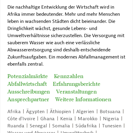
Die nachhaltige Entwicklung der Wirtschaft wird in
Afrika immer bedeutender. Mehr und mehr Menschen
leben in wachsenden Städten dicht beieinander. Die
Dringlichkeit wächst, gesunde Lebens- und
Umweltverhältnisse sicherzustellen. Die Versorgung mit
sauberem Wasser wie auch eine verlässliche
Abwasserentsorgung sind deshalb entscheidende
Zukunftsaufgaben. Ein modernes Abfallmanagement ist
ebenfalls zentral.
Potenzialmärkte
Kennzahlen
Abfallwirtschaft
Erfahrungsberichte
Ausschreibungen
Veranstaltungen
Ansprechpartner
Weitere Informationen
Afrika
Ägypten
Äthiopien
Algerien
Botsuana
Côte d'Ivoire
Ghana
Kenia
Marokko
Nigeria
Ruanda
Senegal
Somalia
Südafrika
Tunesien
Wasser und Abwasser
Umwelttechnik