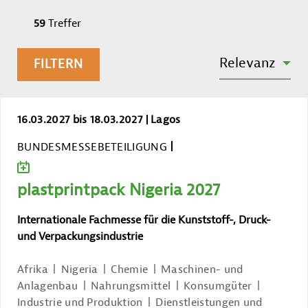
59
Treffer
SORTIEREN NACH:
Relevanz
FILTERN
plastprintpack Nigeria 2027
16.03.2027 bis 18.03.2027
Lagos
BUNDESMESSEBETEILIGUNG
ZUM KALENDER HINZUFÜGEN
plastprintpack Nigeria 2027
Internationale Fachmesse für die Kunststoff-, Druck-
und Verpackungsindustrie
Afrika
Nigeria
Chemie
Maschinen- und
Anlagenbau
Nahrungsmittel
Konsumgüter
Industrie und Produktion
Dienstleistungen und