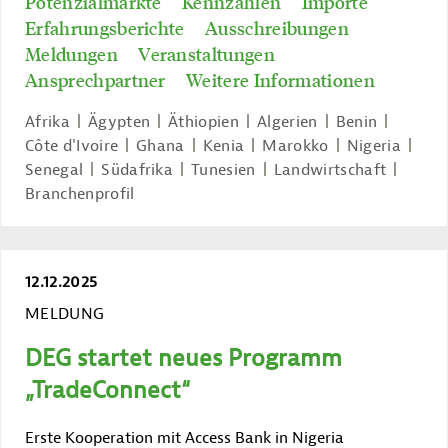
Potenzialmärkte
Kennzahlen
Importe
Erfahrungsberichte
Ausschreibungen
Meldungen
Veranstaltungen
Ansprechpartner
Weitere Informationen
Afrika
Ägypten
Äthiopien
Algerien
Benin
Côte d'Ivoire
Ghana
Kenia
Marokko
Nigeria
Senegal
Südafrika
Tunesien
Landwirtschaft
Branchenprofil
12.12.2025
MELDUNG
DEG startet neues Programm
„TradeConnect“
Erste Kooperation mit Access Bank in Nigeria