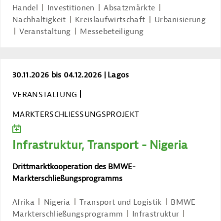
Handel
Investitionen
Absatzmärkte
Nachhaltigkeit
Kreislaufwirtschaft
Urbanisierung
Veranstaltung
Messebeteiligung
Infrastruktur, Transport - Nigeria
30.11.2026 bis 04.12.2026
Lagos
VERANSTALTUNG
MARKTERSCHLIESSUNGSPROJEKT
ZUM KALENDER HINZUFÜGEN
Infrastruktur, Transport - Nigeria
Drittmarktkooperation des BMWE-
Markterschließungsprogramms
Afrika
Nigeria
Transport und Logistik
BMWE
Markterschließungsprogramm
Infrastruktur