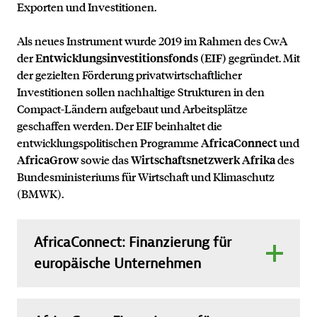
Exporten und Investitionen.
Als neues Instrument wurde 2019 im Rahmen des CwA
Entwicklungsinvestitionsfonds (EIF)
der
gegründet. Mit
der gezielten Förderung privatwirtschaftlicher
Investitionen sollen nachhaltige Strukturen in den
Compact-Ländern aufgebaut und Arbeitsplätze
geschaffen werden. Der EIF beinhaltet die
AfricaConnect
entwicklungspolitischen Programme
und
AfricaGrow
Wirtschaftsnetzwerk Afrika
sowie das
des
Bundesministeriums für Wirtschaft und Klimaschutz
(
BMWK).
AfricaConnect: Finanzierung für
europäische Unternehmen
Das Programm
AfricaConnect
stellt Darlehen
zwischen 750.000 und 5 Millionen Euro für Investitionen