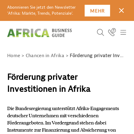
Abonnieren Sie jetzt den Newsletter
MEHR
SCHLI
'Afrika: Märkte, Trends, Potenziale'.
SUCHBEGRIFF E
Icon Link
ICO
ICON BUTTO
SUCHEN
Home
Chancen in Afrika
Förderung privater Investitionen in Afrika
Förderung privater
Investitionen in Afrika
Die Bundesregierung unterstützt Afrika-Engagements
deutscher Unternehmen mit verschiedenen
Förderangeboten. Im Vordergrund stehen dabei
Instrumente zur Finanzierung und Absicherung von