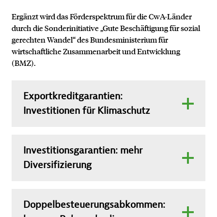
Ergänzt wird das Förderspektrum für die CwA-Länder
durch die Sonderinitiative „Gute Beschäftigung für sozial
gerechten Wandel“ des Bundesministerium für
wirtschaftliche Zusammenarbeit und Entwicklung
(BMZ).
Exportkreditgarantien:
Investitionen für Klimaschutz
Exportkreditgarantien
, di
e sogenannten
Hermesdeckungen, sichern Exporteure gegen
Investitionsgarantien: mehr
wirtschaftlich oder politisch bedingte Forderungsausfälle
Diversifizierung
ab. Das Angebot greift, wenn die private Wirtschaft kein
ausreichendes Absicherungsangebot zur Verfügung stellt.
In 34 ausgewählten Ländern hat die Bundesregierung die
Je nach Auftragsvolumen und Kreditlaufzeit gibt es
Konditionen
für
Investitionsgarantien
verbessert, um
unterschiedliche Produkte, die über das Agaportal bei der
Doppelbesteuerungsabkommen:
die
Diversifizierung von Investitionen weiter zu fördern.
Euler Hermes Aktiengesellschaft beantragt werden