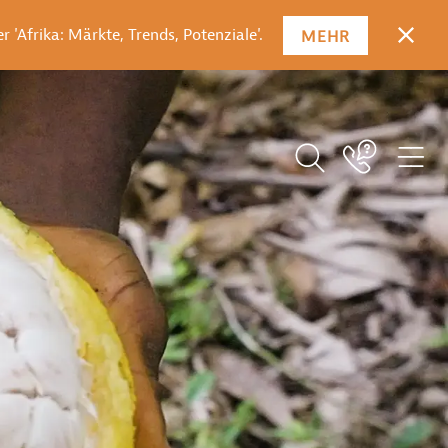
 'Afrika: Märkte, Trends, Potenziale'.
MEHR
SCHLI
SUCHBEGRIFF EI
ICO
Icon Link
ICON BUTTON