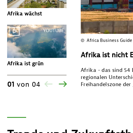
Afrika ist innovativ
Afrika wächst
YOUTU
YOUTUBE
Africa Business Guid
Afrika ist nicht
Afrika ist reich
Afrika ist grün
Afrika - das sind 54
regionalen Unterschi
01
von
04
Freihandelszone der
ZURÜCK
VOR