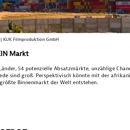
Afrika handelt
BE
YOUTUBE
e | KUK Filmproduktion GmbH
 EIN Markt
Afrika ist Partner
 Länder, 54 potenzielle Absatzmärkte, unzählige Chan
ede sind groß. Perspektivisch könnte mit der afrikan
 größte Binnenmarkt der Welt entstehen.