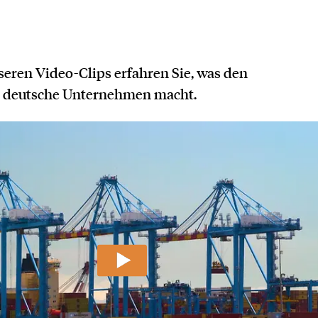
unseren Video-Clips erfahren Sie, was den
ür deutsche Unternehmen macht.
BE
YOUTUBE
Afrika ist jung
Afrika ist vielf
BE
YOUTUBE