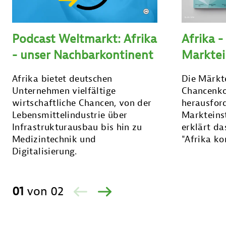
Podcast Weltmarkt: Afrika
Afrika -
- unser Nachbarkontinent
Marktei
Afrika bietet deutschen
Die Märkt
Unternehmen vielfältige
Chancenko
wirtschaftliche Chancen, von der
herausfor
Lebensmittelindustrie über
Markteinst
Infrastrukturausbau bis hin zu
erklärt d
Medizintechnik und
"Afrika ko
Digitalisierung.
01
von
02
ZURÜCK
VOR