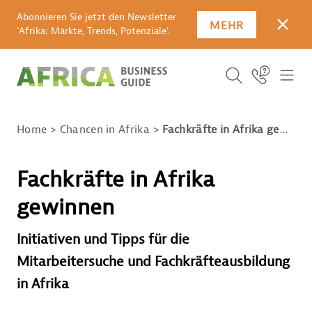
Abonnieren Sie jetzt den Newsletter
MEHR
SCHLI
'Afrika: Märkte, Trends, Potenziale'.
SUCHBEGRIFF E
Icon Link
ICO
ICON BUTTO
SUCHEN
Home
Chancen in Afrika
Fachkräfte in Afrika gewinnen
Fachkräfte in Afrika
gewinnen
Initiativen und Tipps für die
Mitarbeitersuche und Fachkräfteausbildung
in Afrika