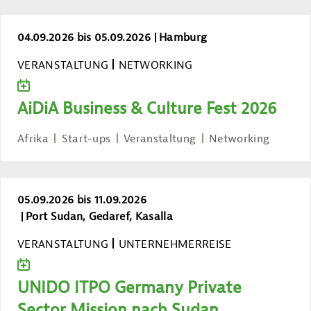
AiDiA Business & Culture Fest 2026
04.09.2026 bis 05.09.2026
Hamburg
VERANSTALTUNG
NETWORKING
ZUM KALENDER HINZUFÜGEN
AiDiA Business & Culture Fest 2026
Afrika
Start-ups
Veranstaltung
Networking
UNIDO ITPO Germany Private Sector M
05.09.2026 bis 11.09.2026
Port Sudan, Gedaref, Kasalla
VERANSTALTUNG
UNTERNEHMERREISE
ZUM KALENDER HINZUFÜGEN
UNIDO ITPO Germany Private
Sector Mission nach Sudan