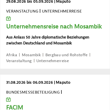
Unternehmensreise nach Mosambik
29.08.2026 bis 05.09.2026
Maputo
VERANSTALTUNG
UNTERNEHMERREISE
ZUM KALENDER HINZUFÜGEN
Unternehmensreise nach Mosambik
Aus Anlass 50 Jahre diplomatische Beziehungen
zwischen Deutschland und Mosambik
Afrika
Mosambik
Bergbau und Rohstoffe
Veranstaltung
Unternehmerreise
FACIM
31.08.2026 bis 06.09.2026
Maputo
BUNDESMESSEBETEILIGUNG
ZUM KALENDER HINZUFÜGEN
FACIM