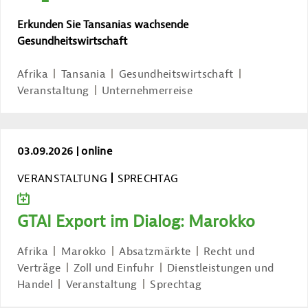
Erkunden Sie Tansanias wachsende
Gesundheitswirtschaft
Afrika
Tansania
Gesundheitswirtschaft
Veranstaltung
Unternehmerreise
GTAI Export im Dialog: Marokko
03.09.2026
online
VERANSTALTUNG
SPRECHTAG
ZUM KALENDER HINZUFÜGEN
GTAI Export im Dialog: Marokko
Afrika
Marokko
Absatzmärkte
Recht und
Verträge
Zoll und Einfuhr
Dienstleistungen und
Handel
Veranstaltung
Sprechtag