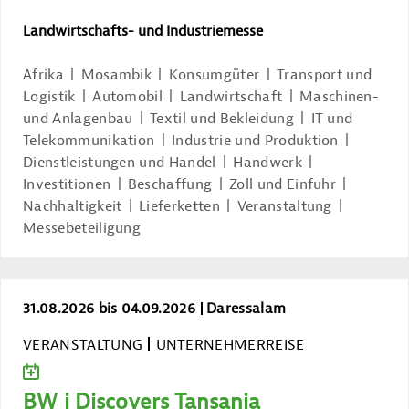
Landwirtschafts- und Industriemesse
Afrika
Mosambik
Konsumgüter
Transport und
Logistik
Automobil
Landwirtschaft
Maschinen-
und Anlagenbau
Textil und Bekleidung
IT und
Telekommunikation
Industrie und Produktion
Dienstleistungen und Handel
Handwerk
Investitionen
Beschaffung
Zoll und Einfuhr
Nachhaltigkeit
Lieferketten
Veranstaltung
Messebeteiligung
BW_i Discovers Tansania
31.08.2026 bis 04.09.2026
Daressalam
VERANSTALTUNG
UNTERNEHMERREISE
ZUM KALENDER HINZUFÜGEN
BW_i Discovers Tansania