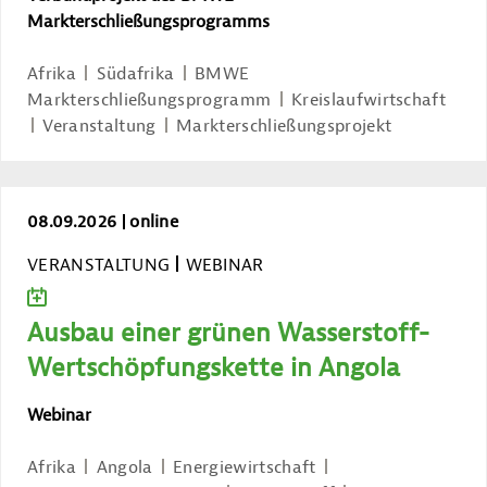
Markterschließungsprogramms
Afrika
Südafrika
BMWE
Markterschließungsprogramm
Kreislaufwirtschaft
Veranstaltung
Markterschließungsprojekt
Ausbau einer grünen Wasserstoff-Wert
08.09.2026
online
VERANSTALTUNG
WEBINAR
ZUM KALENDER HINZUFÜGEN
Ausbau einer grünen Wasserstoff-
Wertschöpfungskette in Angola
Webinar
Afrika
Angola
Energiewirtschaft