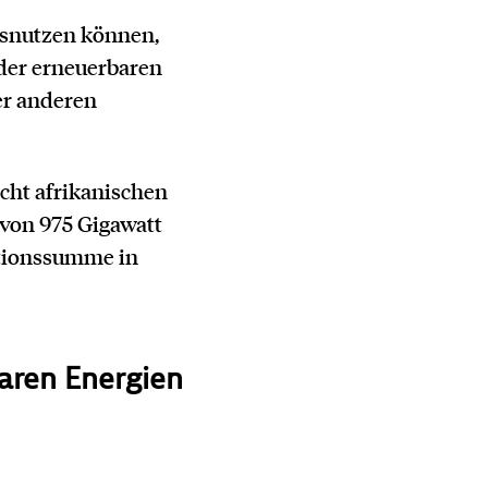
usnutzen können,
der erneuerbaren
er anderen
cht afrikanischen
t von 975 Gigawatt
itionssumme in
aren Energien