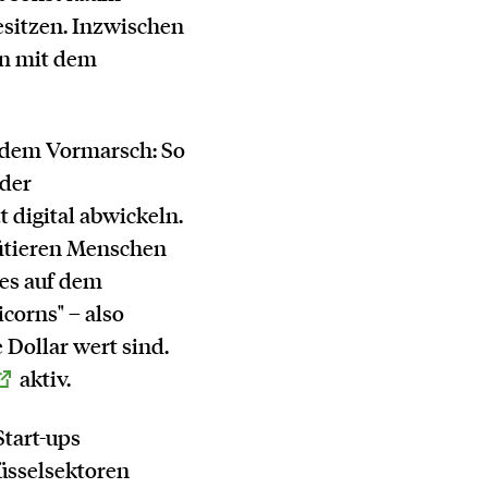
sitzen. Inzwischen
en mit dem
 dem Vormarsch: So
oder
 digital abwickeln.
fitieren Menschen
 es auf dem
corns" – also
e Dollar wert sind.
aktiv.
Start-ups
lüsselsektoren