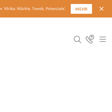
 'Afrika: Märkte, Trends, Potenziale'.
MEHR
SCHLI
SUCHBEGRIFF EI
ICO
Icon Link
ICON BUTTON