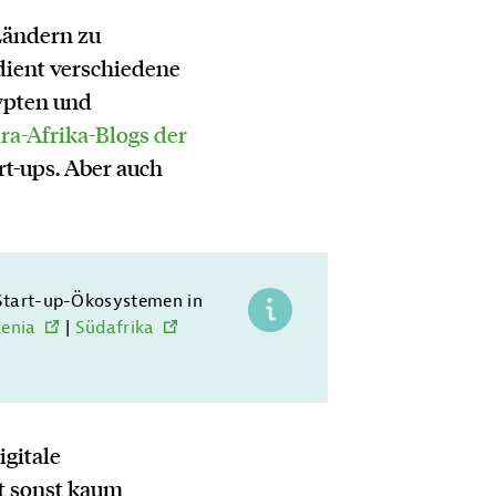
Ländern zu
edient verschiedene
ypten und
ra-Afrika-Blogs der
t-ups. Aber auch
 Start-up-Ökosystemen in
enia
|
Südafrika
igitale
rt sonst kaum