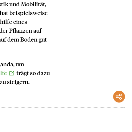
stik und Mobilität,
hat beispielsweise
hilfe eines
er Pflanzen auf
auf dem Boden gut
ganda, um
lfe
trägt so dazu
zu steigern.
Serv
Soci
NACH
OBEN