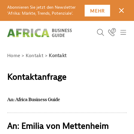
Abonnieren Sie jetzt den Newsletter
MEHR
SCHLI
'Afrika: Märkte, Trends, Potenziale'.
Suchbegriff
Icon Link
ICO
ICON BUTTO
SUCHEN
Home
Kontakt
Kontakt
Kontaktanfrage
An: Africa Business Guide
An: Emilia von Mettenheim