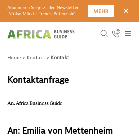
Abonnieren Sie jetzt den Newsletter
MEHR
SCHLI
'Afrika: Märkte, Trends, Potenziale'.
Suchbegriff
Icon Link
ICO
ICON BUTTO
SUCHEN
Home
Kontakt
Kontakt
Kontaktanfrage
An: Africa Business Guide
An: Emilia von Mettenheim