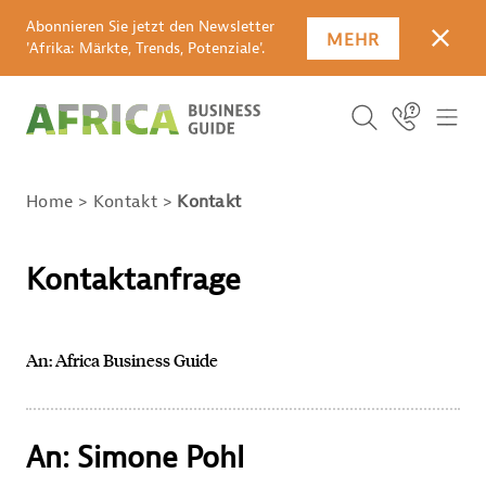
Abonnieren Sie jetzt den Newsletter
MEHR
SCHLI
'Afrika: Märkte, Trends, Potenziale'.
Suchbegriff
Icon Link
ICO
ICON BUTTO
SUCHEN
Home
Kontakt
Kontakt
Kontaktanfrage
An: Africa Business Guide
An: Simone Pohl