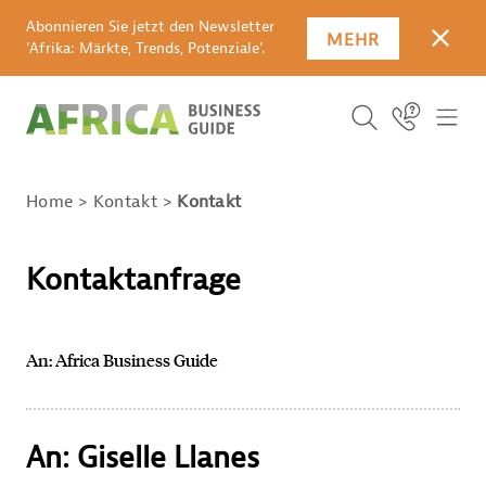
Abonnieren Sie jetzt den Newsletter
MEHR
SCHLI
'Afrika: Märkte, Trends, Potenziale'.
Suchbegriff
Icon Link
ICO
ICON BUTTO
SUCHEN
Home
Kontakt
Kontakt
Kontaktanfrage
An: Africa Business Guide
An: Giselle Llanes