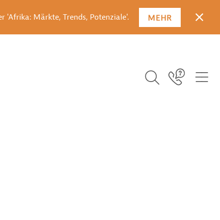
 'Afrika: Märkte, Trends, Potenziale'.
MEHR
SCHLI
Suchbegriff ei
ICO
Icon Link
ICON BUTTON