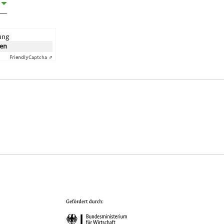
rung
ken
Friendly
Captcha ⇗