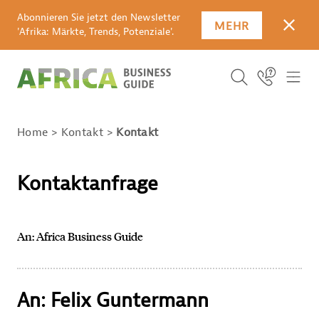
Abonnieren Sie jetzt den Newsletter
MEHR
SCHLI
'Afrika: Märkte, Trends, Potenziale'.
Suchbegriff
Icon Link
ICO
ICON BUTTO
SUCHEN
Home
Kontakt
Kontakt
Kontaktanfrage
An: Africa Business Guide
An: Felix Guntermann