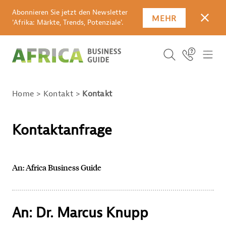
Abonnieren Sie jetzt den Newsletter
MEHR
SCHLI
'Afrika: Märkte, Trends, Potenziale'.
Suchbegriff
Icon Link
ICO
ICON BUTTO
SUCHEN
Home
Kontakt
Kontakt
Kontaktanfrage
An: Africa Business Guide
An: Dr. Marcus Knupp