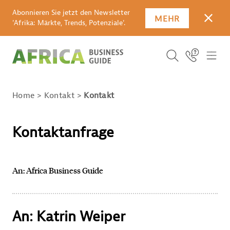
Abonnieren Sie jetzt den Newsletter
MEHR
SCHLI
'Afrika: Märkte, Trends, Potenziale'.
Suchbegriff
Icon Link
ICO
ICON BUTTO
SUCHEN
Home
Kontakt
Kontakt
Kontaktanfrage
An: Africa Business Guide
An: Katrin Weiper