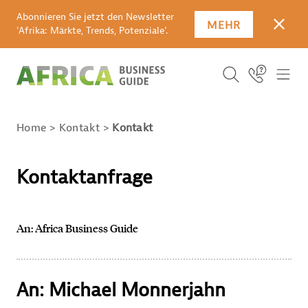
Abonnieren Sie jetzt den Newsletter
MEHR
SCHLI
'Afrika: Märkte, Trends, Potenziale'.
Suchbegriff
Icon Link
ICO
ICON BUTTO
SUCHEN
Home
Kontakt
Kontakt
Kontaktanfrage
An: Africa Business Guide
An: Michael Monnerjahn