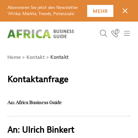
Abonnieren Sie jetzt den Newsletter
MEHR
SCHLI
'Afrika: Märkte, Trends, Potenziale'.
Suchbegriff
Icon Link
ICO
ICON BUTTO
SUCHEN
Home
Kontakt
Kontakt
Kontaktanfrage
An: Africa Business Guide
An: Ulrich Binkert