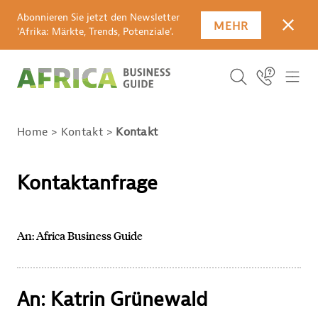
Abonnieren Sie jetzt den Newsletter
MEHR
SCHLI
'Afrika: Märkte, Trends, Potenziale'.
Suchbegriff
Icon Link
ICO
ICON BUTTO
SUCHEN
Home
Kontakt
Kontakt
Kontaktanfrage
An: Africa Business Guide
An: Katrin Grünewald