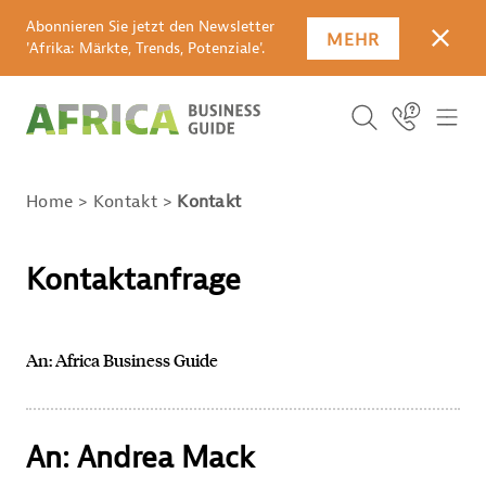
Abonnieren Sie jetzt den Newsletter
MEHR
SCHLI
'Afrika: Märkte, Trends, Potenziale'.
Suchbegriff
Icon Link
ICO
ICON BUTTO
SUCHEN
Home
Kontakt
Kontakt
Kontaktanfrage
An: Africa Business Guide
An: Andrea Mack