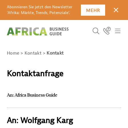
Abonnieren Sie jetzt den Newsletter
MEHR
SCHLI
'Afrika: Märkte, Trends, Potenziale'.
Suchbegriff
Icon Link
ICO
ICON BUTTO
SUCHEN
Home
Kontakt
Kontakt
Kontaktanfrage
An: Africa Business Guide
An: Wolfgang Karg