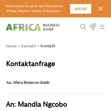
Abonnieren Sie jetzt den Newsletter
MEHR
SCHLI
'Afrika: Märkte, Trends, Potenziale'.
Suchbegriff
Icon Link
ICO
ICON BUTTO
SUCHEN
Home
Kontakt
Kontakt
Kontaktanfrage
An: Africa Business Guide
An: Mandla Ngcobo