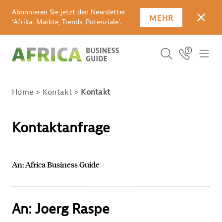
Abonnieren Sie jetzt den Newsletter
MEHR
SCHLI
'Afrika: Märkte, Trends, Potenziale'.
Suchbegriff
Icon Link
ICO
ICON BUTTO
SUCHEN
Home
Kontakt
Kontakt
Kontaktanfrage
An: Africa Business Guide
An: Joerg Raspe