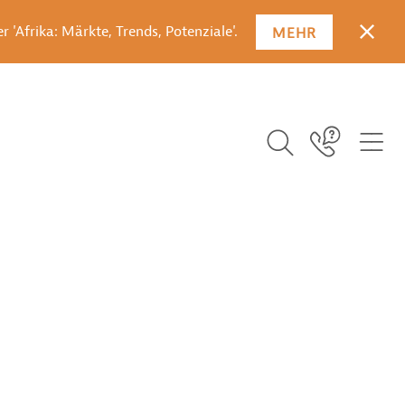
 'Afrika: Märkte, Trends, Potenziale'.
MEHR
SCHLI
Suchbegriff ei
ICO
Icon Link
ICON BUTTON