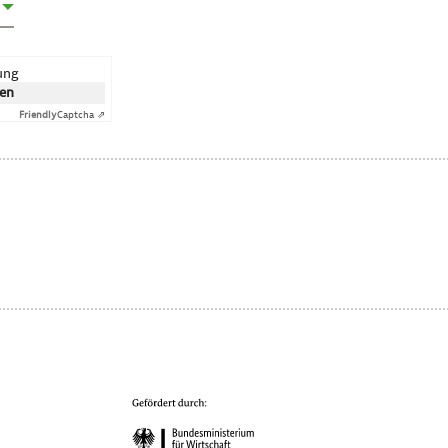
rung
ken
Friendly
Captcha ⇗