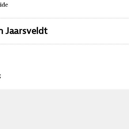
uide
n Jaarsveldt
g