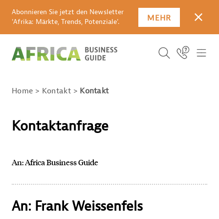
Abonnieren Sie jetzt den Newsletter
MEHR
SCHLI
'Afrika: Märkte, Trends, Potenziale'.
Suchbegriff
Icon Link
ICO
ICON BUTTO
SUCHEN
Home
Kontakt
Kontakt
Kontaktanfrage
An: Africa Business Guide
An: Frank Weissenfels