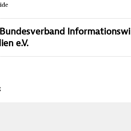
uide
 Bundesverband Informationswi
en e.V.
g