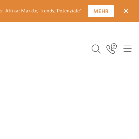
 'Afrika: Märkte, Trends, Potenziale'.
MEHR
SCHLI
Suchbegriff ei
ICO
Icon Link
ICON BUTTON