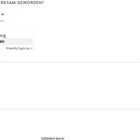
MERKSAM GEWORDEN?
rung
ken
Friendly
Captcha ⇗