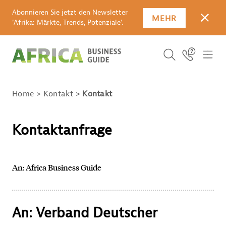
Abonnieren Sie jetzt den Newsletter
MEHR
SCHLI
'Afrika: Märkte, Trends, Potenziale'.
Suchbegriff
Icon Link
ICO
ICON BUTTO
SUCHEN
Home
Kontakt
Kontakt
Kontaktanfrage
An: Africa Business Guide
An: Verband Deutscher