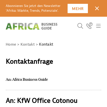
Abonnieren Sie jetzt den Newsletter
MEHR
SCHLI
'Afrika: Märkte, Trends, Potenziale'.
Suchbegriff
Icon Link
ICO
ICON BUTTO
SUCHEN
Home
Kontakt
Kontakt
Kontaktanfrage
An: Africa Business Guide
An: KfW Office Cotonou