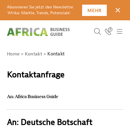
Abonnieren Sie jetzt den Newsletter
MEHR
SCHLI
'Afrika: Märkte, Trends, Potenziale'.
Suchbegriff
Icon Link
ICO
ICON BUTTO
SUCHEN
Home
Kontakt
Kontakt
Kontaktanfrage
An: Africa Business Guide
An: Deutsche Botschaft