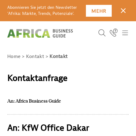
Abonnieren Sie jetzt den Newsletter
MEHR
SCHLI
'Afrika: Märkte, Trends, Potenziale'.
Suchbegriff
Icon Link
ICO
ICON BUTTO
SUCHEN
Home
Kontakt
Kontakt
Kontaktanfrage
An: Africa Business Guide
An: KfW Office Dakar