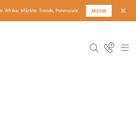
 'Afrika: Märkte, Trends, Potenziale'.
MEHR
SCHLI
Suchbegriff ei
ICO
Icon Link
ICON BUTTON