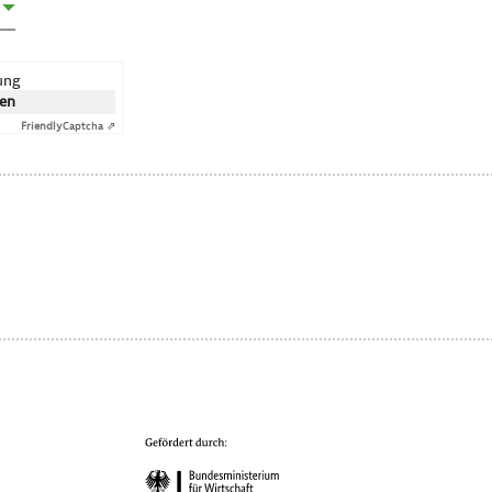
rung
ken
Friendly
Captcha ⇗