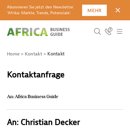
Abonnieren Sie jetzt den Newsletter
MEHR
SCHLI
'Afrika: Märkte, Trends, Potenziale'.
Suchbegriff
Icon Link
ICO
ICON BUTTO
SUCHEN
Home
Kontakt
Kontakt
Kontaktanfrage
An: Africa Business Guide
An: Christian Decker