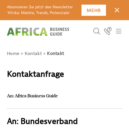
Abonnieren Sie jetzt den Newsletter
MEHR
SCHLI
'Afrika: Märkte, Trends, Potenziale'.
Suchbegriff
Icon Link
ICO
ICON BUTTO
SUCHEN
Home
Kontakt
Kontakt
Kontaktanfrage
An: Africa Business Guide
An: Bundesverband