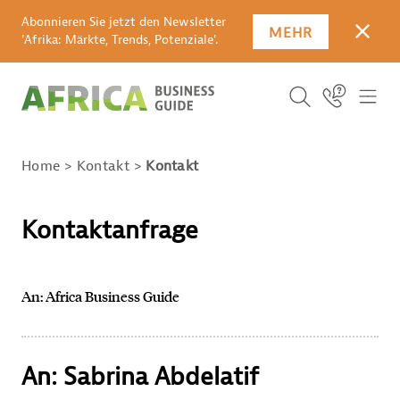
Abonnieren Sie jetzt den Newsletter
MEHR
SCHLI
'Afrika: Märkte, Trends, Potenziale'.
Suchbegriff
Icon Link
ICO
ICON BUTTO
SUCHEN
Home
Kontakt
Kontakt
Kontaktanfrage
An: Africa Business Guide
An: Sabrina Abdelatif