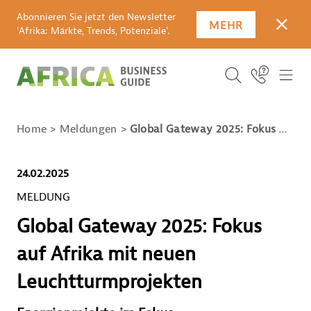
Abonnieren Sie jetzt den Newsletter
MEHR
SCHLI
'Afrika: Märkte, Trends, Potenziale'.
SUCHBEGRIFF E
Icon Link
ICO
ICON BUTTO
SUCHEN
Home
Meldungen
Global Gateway 2025: Fokus auf Afrika mit neuen Leuchtturmprojekten
24.02.2025
MELDUNG
Global Gateway 2025: Fokus
auf Afrika mit neuen
Leuchtturmprojekten