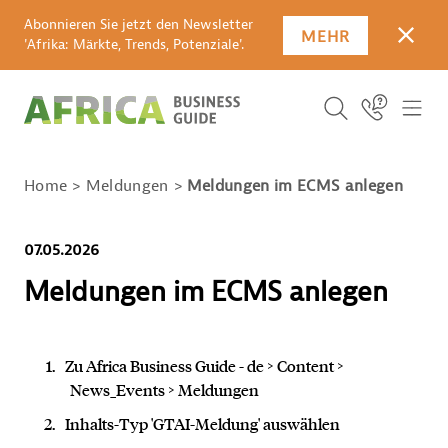
Abonnieren Sie jetzt den Newsletter
MEHR
SCHLI
'Afrika: Märkte, Trends, Potenziale'.
SUCHBEGRIFF E
Icon Link
ICO
ICON BUTTO
SUCHEN
Home
Meldungen
Meldungen im ECMS anlegen
07.05.2026
Meldungen im ECMS anlegen
Zu Africa Business Guide - de > Content >
News_Events > Meldungen
Inhalts-Typ 'GTAI-Meldung' auswählen