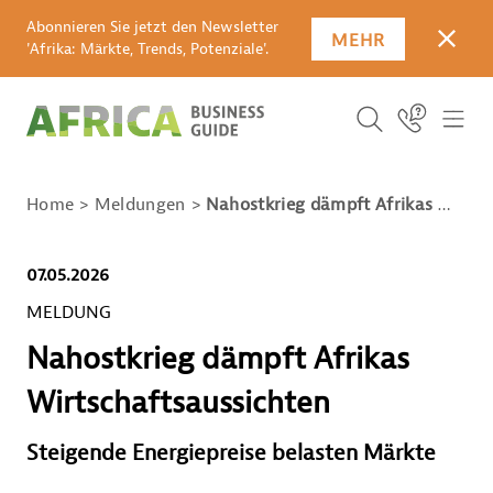
Abonnieren Sie jetzt den Newsletter
MEHR
SCHLI
'Afrika: Märkte, Trends, Potenziale'.
SUCHBEGRIFF E
Icon Link
ICO
ICON BUTTO
SUCHEN
Home
Meldungen
Nahostkrieg dämpft Afrikas Wirtschaftsaussichten
07.05.2026
MELDUNG
Nahostkrieg dämpft Afrikas
Wirtschaftsaussichten
Steigende Energiepreise belasten Märkte