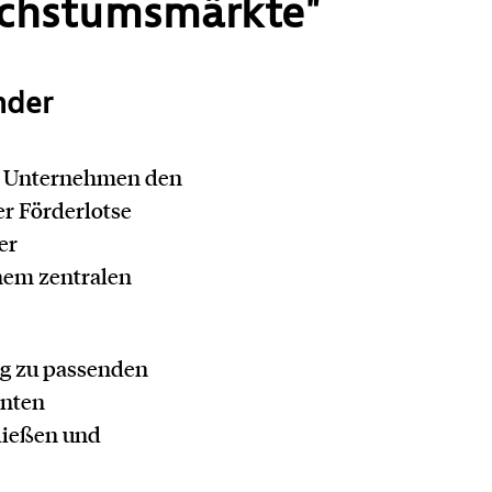
achstumsmärkte"
nder
en Unternehmen den
er Förderlotse
er
nem zentralen
ng zu passenden
anten
hließen und