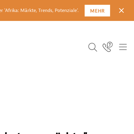
 'Afrika: Märkte, Trends, Potenziale'.
MEHR
SCHLI
SUCHBEGRIFF EI
ICO
Icon Link
ICON BUTTON