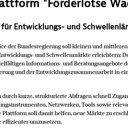
lattform "Förderlotse W
für Entwicklungs- und Schwellenlä
vice der Bundesregierung soll kleinen und mittler
 Entwicklungs- und Schwellenmärkte erleichtern: D
vielfältigen Informations‑ und Beratungsangebote d
erung und der Entwicklungszusammenarbeit in ei
durch kurze, strukturierte Abfragen schnell Zuga
ungsinstrumenten, Netzwerken, Tools sowie relev
 Plattform soll damit helfen, neue Märkte zu ersc
e effizienter umzusetzen.