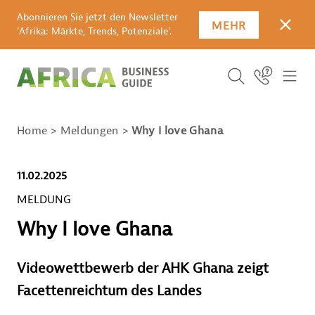
Abonnieren Sie jetzt den Newsletter
MEHR
SCHLI
'Afrika: Märkte, Trends, Potenziale'.
SUCHBEGRIFF E
Icon Link
ICO
ICON BUTTO
SUCHEN
Home
Meldungen
Why I love Ghana
11.02.2025
MELDUNG
Why I love Ghana
Videowettbewerb der AHK Ghana zeigt
Facettenreichtum des Landes