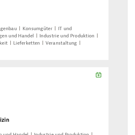
agenbau
Konsumgüter
IT und
ngen und Handel
Industrie und Produktion
keit
Lieferketten
Veranstaltung
ZUM KALENDE
izin
en und Handel
Industrie und Produktion