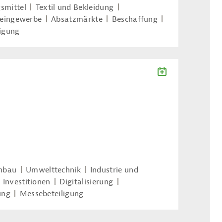
smittel
Textil und Bekleidung
leingewerbe
Absatzmärkte
Beschaffung
igung
ZUM KALENDE
nbau
Umwelttechnik
Industrie und
Investitionen
Digitalisierung
ung
Messebeteiligung