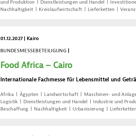
und Produktion
Dienstleistungen und Handel
Investition
Nachhaltigkeit
Kreislaufwirtschaft
Lieferketten
Verans
Food Africa – Cairo
01.12.2027
Kairo
BUNDESMESSEBETEILIGUNG
Food Africa – Cairo
Internationale Fachmesse für Lebensmittel und Getr
Afrika
Ägypten
Landwirtschaft
Maschinen- und Anlag
Logistik
Dienstleistungen und Handel
Industrie und Prod
Beschaffung
Nachhaltigkeit
Urbanisierung
Lieferkette