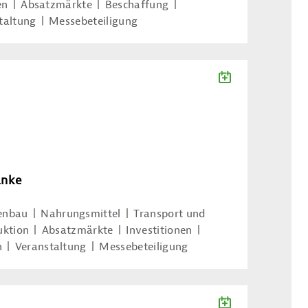
en
Absatzmärkte
Beschaffung
taltung
Messebeteiligung
ZUM KALENDE
änke
enbau
Nahrungsmittel
Transport und
uktion
Absatzmärkte
Investitionen
n
Veranstaltung
Messebeteiligung
ZUM KALENDE