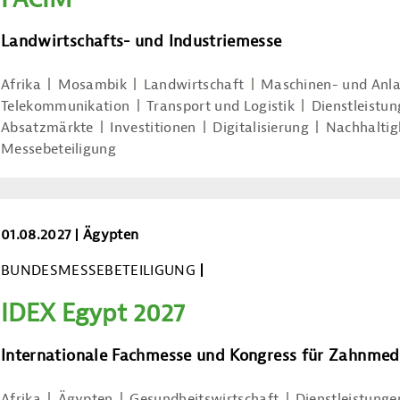
Landwirtschafts- und Industriemesse
Afrika
Mosambik
Landwirtschaft
Maschinen- und Anl
Telekommunikation
Transport und Logistik
Dienstleistu
Absatzmärkte
Investitionen
Digitalisierung
Nachhaltig
Messebeteiligung
IDEX Egypt 2027
01.08.2027
Ägypten
BUNDESMESSEBETEILIGUNG
IDEX Egypt 2027
Internationale Fachmesse und Kongress für Zahnmed
Afrika
Ägypten
Gesundheitswirtschaft
Dienstleistung