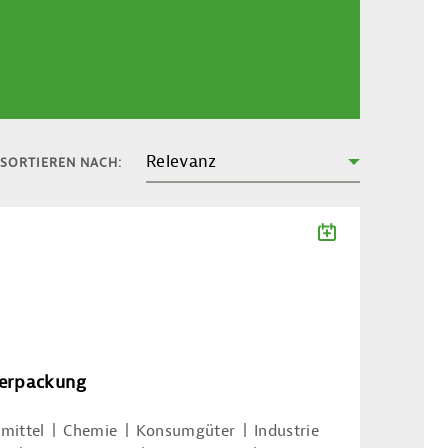
Relevanz
SORTIEREN NACH:
ZUM KALENDE
Verpackung
mittel
Chemie
Konsumgüter
Industrie