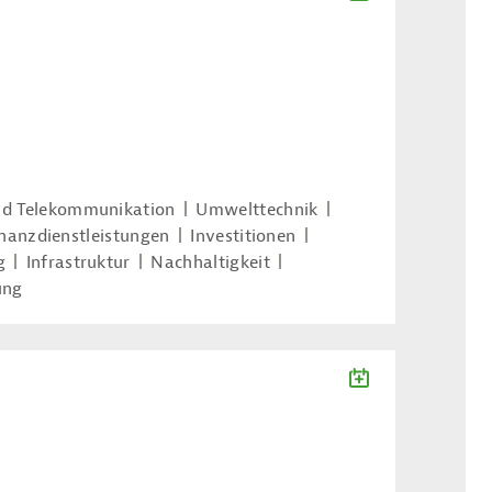
nd Telekommunikation
Umwelttechnik
inanzdienstleistungen
Investitionen
g
Infrastruktur
Nachhaltigkeit
ung
ZUM KALENDE