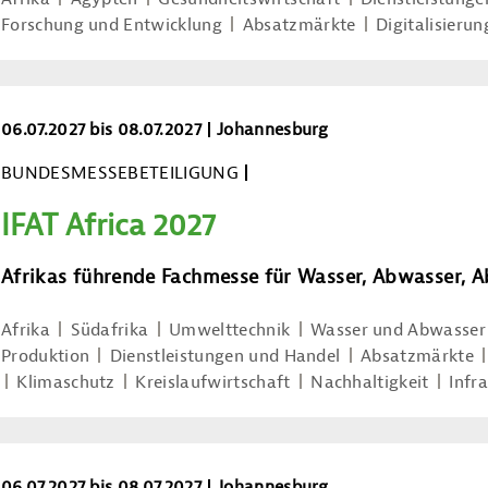
Forschung und Entwicklung
Absatzmärkte
Digitalisierun
IFAT Africa 2027
06.07.2027 bis 08.07.2027
Johannesburg
BUNDESMESSEBETEILIGUNG
IFAT Africa 2027
Afrikas führende Fachmesse für Wasser, Abwasser, A
Afrika
Südafrika
Umwelttechnik
Wasser und Abwasser
Produktion
Dienstleistungen und Handel
Absatzmärkte
Klimaschutz
Kreislaufwirtschaft
Nachhaltigkeit
Infr
analytica Lab Africa 2027
06.07.2027 bis 08.07.2027
Johannesburg