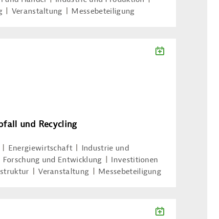
g
Veranstaltung
Messebeteiligung
ZUM KALENDE
bfall und Recycling
Energiewirtschaft
Industrie und
Forschung und Entwicklung
Investitionen
astruktur
Veranstaltung
Messebeteiligung
ZUM KALENDE