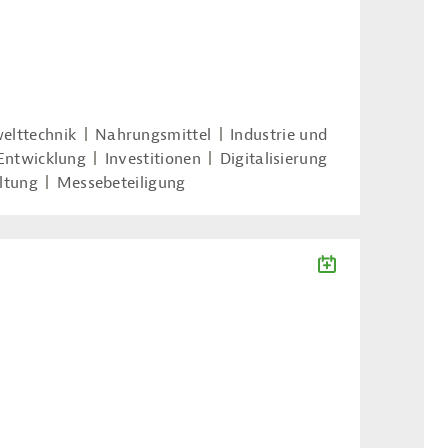
lttechnik
Nahrungsmittel
Industrie und
Entwicklung
Investitionen
Digitalisierung
ltung
Messebeteiligung
ZUM KALENDE