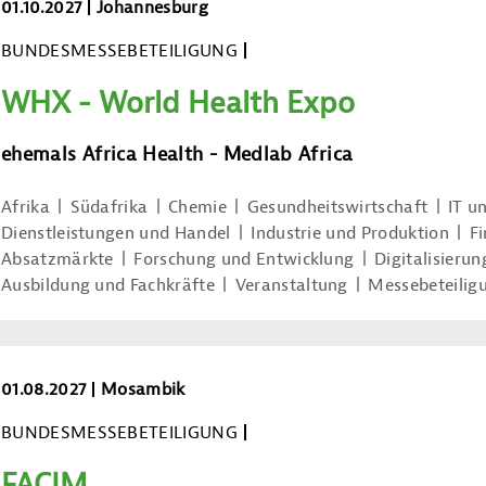
WHX - World Health Expo
01.10.2027
Johannesburg
BUNDESMESSEBETEILIGUNG
WHX - World Health Expo
ehemals Africa Health - Medlab Africa
Afrika
Südafrika
Chemie
Gesundheitswirtschaft
IT u
Dienstleistungen und Handel
Industrie und Produktion
F
Absatzmärkte
Forschung und Entwicklung
Digitalisierun
Ausbildung und Fachkräfte
Veranstaltung
Messebeteilig
FACIM
01.08.2027
Mosambik
BUNDESMESSEBETEILIGUNG
FACIM