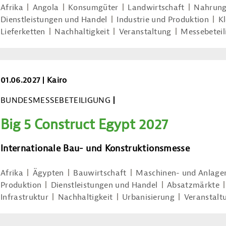
Afrika
Angola
Konsumgüter
Landwirtschaft
Nahrung
Dienstleistungen und Handel
Industrie und Produktion
K
Lieferketten
Nachhaltigkeit
Veranstaltung
Messebeteil
Big 5 Construct Egypt 2027
01.06.2027
Kairo
BUNDESMESSEBETEILIGUNG
Big 5 Construct Egypt 2027
Internationale Bau- und Konstruktionsmesse
Afrika
Ägypten
Bauwirtschaft
Maschinen- und Anlage
Produktion
Dienstleistungen und Handel
Absatzmärkte
Infrastruktur
Nachhaltigkeit
Urbanisierung
Veranstalt