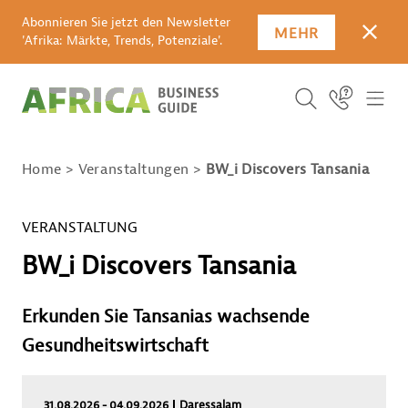
Abonnieren Sie jetzt den Newsletter
MEHR
SCHLI
'Afrika: Märkte, Trends, Potenziale'.
SUCHBEGRIFF E
Icon Link
ICO
ICON BUTTO
SUCHEN
Home
Veranstaltungen
BW_i Discovers Tansania
VERANSTALTUNG
BW_i Discovers Tansania
Erkunden Sie Tansanias wachsende
Gesundheitswirtschaft
31.08.2026 - 04.09.2026
Daressalam