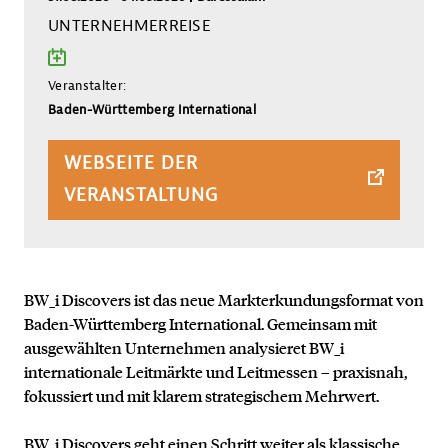
Information zur Veranstaltung
UNTERNEHMERREISE
ZUM KALENDER HINZU
Veranstalter:
Baden-Württemberg International
WEBSEITE DER
VERANSTALTUNG
BW_i Discovers ist das neue Markterkundungsformat von
Baden-Württemberg International. Gemeinsam mit
ausgewählten Unternehmen analysieret BW_i
internationale Leitmärkte und Leitmessen – praxisnah,
fokussiert und mit klarem strategischem Mehrwert.
BW_i Discovers geht einen Schritt weiter als klassische