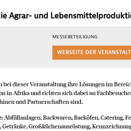
ie Agrar- und Lebensmittelprodukt
zur Veranstaltung
MESSEBETEILIGUNG
WEBSEITE DER VERANSTAL
INZUFÜGEN
n bei dieser Veranstaltung ihre Lösungen im Bereic
 in Afrika und richten sich dabei an Fachbesucher
inen und Partnerschaften sind.
:
Abfüllanlagen, Backwaren, Backöfen, Catering, F
g, Getränke, Großküchenausrüstung, Kennzeichnun