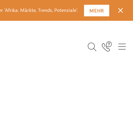
 'Afrika: Märkte, Trends, Potenziale'.
MEHR
SCHLI
SUCHBEGRIFF EI
ICO
Icon Link
ICON BUTTON