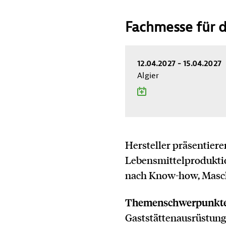
Fachmesse für d
Information 
12.04.2027 - 15.04.2027
Algier
ZUM KALENDER H
Hersteller präsentiere
Lebensmittelproduktion
nach Know-how, Masch
Themenschwerpunkte
Gaststättenausrüstun