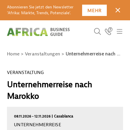
Abonnieren Sie jetzt den Newsletter
MEHR
SCHLI
'Afrika: Märkte, Trends, Potenziale'.
SUCHBEGRIFF E
Icon Link
ICO
ICON BUTTO
SUCHEN
Home
Veranstaltungen
Unternehmerreise nach Marokko
VERANSTALTUNG
Unternehmerreise nach
Marokko
08.11.2026 - 12.11.2026
Casablanca
Information zur Veranstaltung
UNTERNEHMERREISE