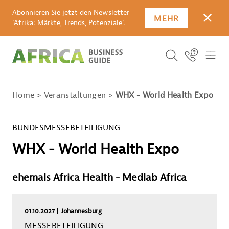
Abonnieren Sie jetzt den Newsletter
MEHR
SCHLI
'Afrika: Märkte, Trends, Potenziale'.
SUCHBEGRIFF E
Icon Link
ICO
ICON BUTTO
SUCHEN
Home
Veranstaltungen
WHX - World Health Expo
BUNDESMESSEBETEILIGUNG
WHX - World Health Expo
ehemals Africa Health - Medlab Africa
01.10.2027
Johannesburg
Information zur Veranstaltung
MESSEBETEILIGUNG