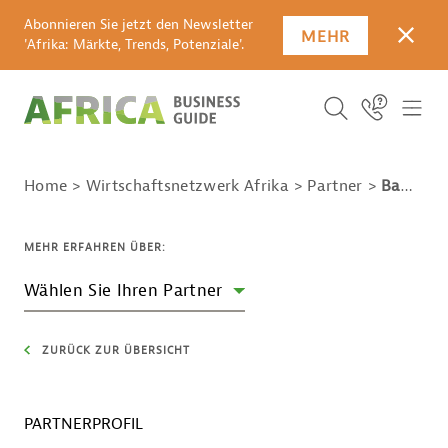
Abonnieren Sie jetzt den Newsletter
MEHR
SCHLI
'Afrika: Märkte, Trends, Potenziale'.
SUCHBEGRIFF E
Icon Link
ICO
ICON BUTTO
SUCHEN
Home
Wirtschaftsnetzwerk Afrika
Partner
Baden-Württemberg International
MEHR ERFAHREN ÜBER:
Wählen Sie Ihren Partner
ZURÜCK ZUR ÜBERSICHT
PARTNERPROFIL