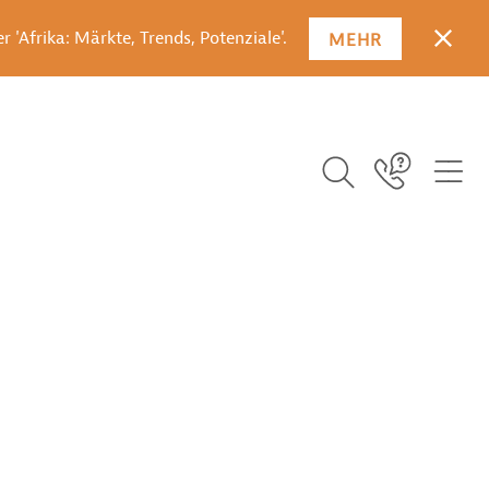
 'Afrika: Märkte, Trends, Potenziale'.
MEHR
SCHLI
SUCHBEGRIFF EI
ICO
Icon Link
ICON BUTTON