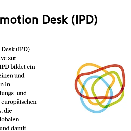
motion Desk (IPD)
 Desk (IPD)
ive zur
IPD bildet ein
einen und
n in
lungs- und
 europäischen
, die
globalen
 und damit