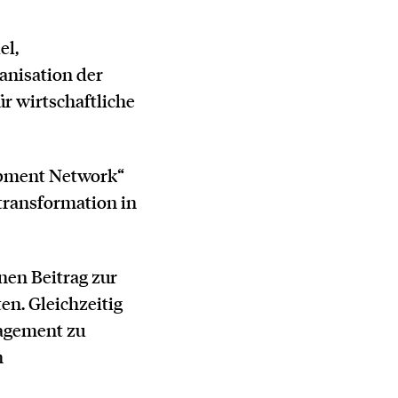
el,
anisation der
r wirtschaftliche
opment Network“
stransformation in
nen Beitrag zur
en. Gleichzeitig
nagement zu
n