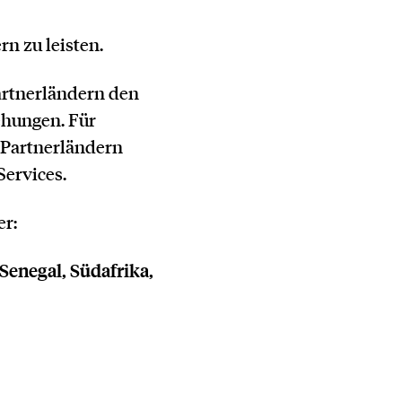
rn zu leisten.
artnerländern den
ehungen. Für
 Partnerländern
Services.
er:
Senegal, Südafrika,