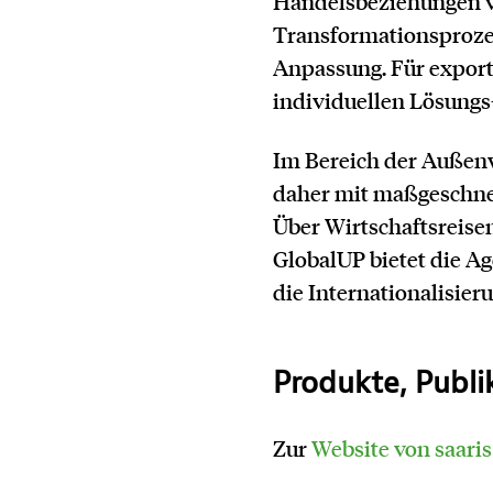
Handelsbeziehungen ve
Transformationsprozes
Anpassung. Für export
individuellen Lösungs
Im Bereich der Außenw
daher mit maßgeschne
Über Wirtschaftsreise
GlobalUP bietet die A
die Internationalisier
Produkte, Publ
Zur
Website von saaris