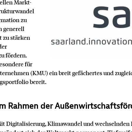
ellen Markt-
rukturwandel
ormation zu
h generell
t zu stärken
der
zu fördern.
besondere für
nternehmen (KMU) ein breit gefächertes und zuglei
gsportfolio bereit.
im Rahmen der Außenwirtschaftsfö
. Mit Digitalisierung, Klimawandel und wechselnden