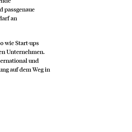
ende
nd passgenaue
darf an
o wie Start-ups
len Unternehmen.
ernational und
zung auf dem Weg in