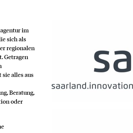
sagentur im
ie sich als
der regionalen
t. Getragen
n
sie alles aus
ng, Beratung,
tion oder
he