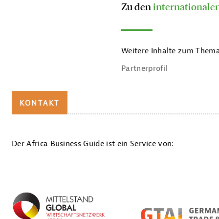
Zu den
international
Weitere Inhalte zum Thema
Partnerprofil
KONTAKT
Nicole Boissier
Der Africa Business Guide ist ein Service von:
Leitung Saarland
International
saar.is - saarland.
innovation&standort e.
V.
+49 681 9520-480