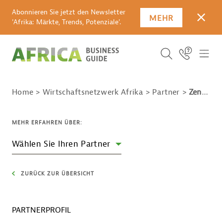
Abonnieren Sie jetzt den Newsletter
MEHR
SCHLI
'Afrika: Märkte, Trends, Potenziale'.
SUCHBEGRIFF E
Icon Link
ICO
ICON BUTTO
SUCHEN
Home
Wirtschaftsnetzwerk Afrika
Partner
Zentralverband des Deutschen Handwerks (ZDH)
MEHR ERFAHREN ÜBER:
Wählen Sie Ihren Partner
ZURÜCK ZUR ÜBERSICHT
PARTNERPROFIL