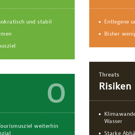
mokratisch und stabil
Entlegene u
ormen
Bisher wenig
usziel
Threats
O
Risiken
Klimawande
Wasser
Tourismusziel weiterhin
zial
Starke Abh