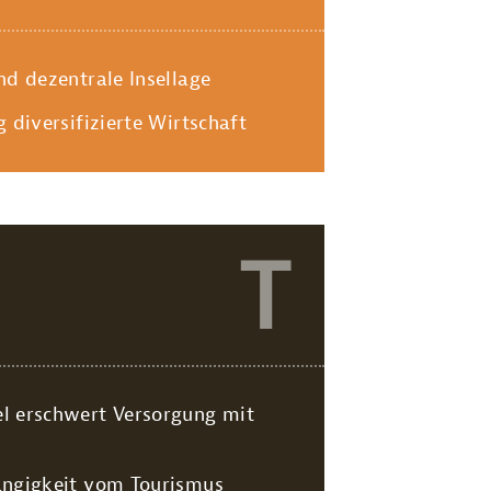
nd dezentrale Insellage
 diversifizierte Wirtschaft
T
l erschwert Versorgung mit
ängigkeit vom Tourismus