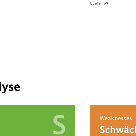
yse
S
Weaknesses
Schwäc