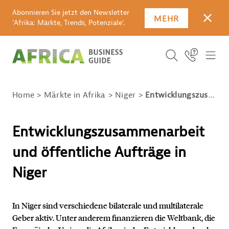
Abonnieren Sie jetzt den Newsletter
MEHR
SCHLI
'Afrika: Märkte, Trends, Potenziale'.
SUCHBEGRIFF E
Icon Link
ICO
ICON BUTTO
SUCHEN
Home
Märkte in Afrika
Niger
Entwicklungszusammenarbeit und öffentliche Aufträge in Niger
Entwicklungszusammenarbeit
und öffentliche Aufträge in
Niger
In Niger sind verschiedene bilaterale und multilaterale
Geber aktiv. Unter anderem finanzieren die Weltbank, die