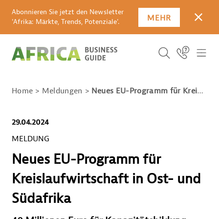
Abonnieren Sie jetzt den Newsletter
MEHR
SCHLI
'Afrika: Märkte, Trends, Potenziale'.
SUCHBEGRIFF E
Icon Link
ICO
ICON BUTTO
SUCHEN
Home
Meldungen
Neues EU-Programm für Kreislaufwirtschaft in Ost- und Südafrika
29.04.2024
MELDUNG
Neues EU-Programm für
Kreislaufwirtschaft in Ost- und
Südafrika